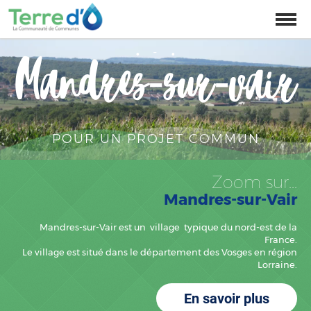
Affich
la
naviga
-
Mandres‑sur‑vair
POUR UN PROJET COMMUN
Zoom sur...
Mandres-sur-Vair
Mandres-sur-Vair est un village typique du nord-est de la
France.
Le village est situé dans le département des Vosges en région
Lorraine.
En savoir plus