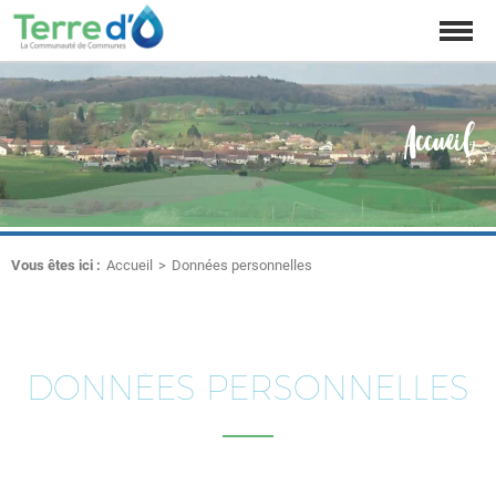
Affich
la
naviga
Accueil
Vous êtes ici :
Accueil
Données personnelles
DONNÉES PERSONNELLES